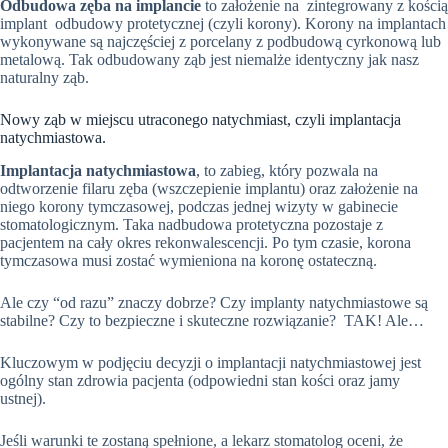
Odbudowa zęba na implancie
to założenie na zintegrowany z kością
implant odbudowy protetycznej (czyli korony). Korony na implantach
wykonywane są najczęściej z porcelany z podbudową cyrkonową lub
metalową. Tak odbudowany ząb jest niemalże identyczny jak nasz
naturalny ząb.
Nowy ząb w miejscu utraconego natychmiast, czyli implantacja
natychmiastowa.
Implantacja natychmiastowa
, to zabieg, który pozwala na
odtworzenie filaru zęba (wszczepienie implantu) oraz założenie na
niego korony tymczasowej, podczas jednej wizyty w gabinecie
stomatologicznym. Taka nadbudowa protetyczna pozostaje z
pacjentem na cały okres rekonwalescencji. Po tym czasie, korona
tymczasowa musi zostać wymieniona na koronę ostateczną.
Ale czy “od razu” znaczy dobrze? Czy implanty natychmiastowe są
stabilne? Czy to bezpieczne i skuteczne rozwiązanie? TAK! Ale…
Kluczowym w podjęciu decyzji o implantacji natychmiastowej jest
ogólny stan zdrowia pacjenta (odpowiedni stan kości oraz jamy
ustnej).
Jeśli warunki te zostaną spełnione, a lekarz stomatolog oceni, że