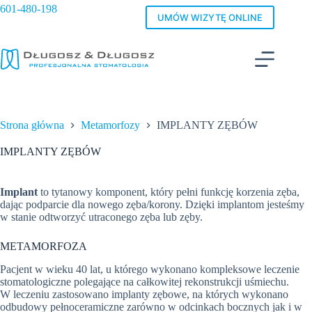
Przejdź
601-480-198
do
UMÓW WIZYTĘ ONLINE
treści
Strona główna
Metamorfozy
IMPLANTY ZĘBÓW
IMPLANTY ZĘBÓW
Implant
to tytanowy komponent, który pełni funkcję korzenia zęba,
dając podparcie dla nowego zęba/korony. Dzięki implantom jesteśmy
w stanie odtworzyć utraconego zęba lub zęby.
METAMORFOZA
Pacjent w wieku 40 lat, u którego wykonano kompleksowe leczenie
stomatologiczne polegające na całkowitej rekonstrukcji uśmiechu.
W leczeniu zastosowano implanty zębowe, na których wykonano
odbudowy pełnoceramiczne zarówno w odcinkach bocznych jak i w