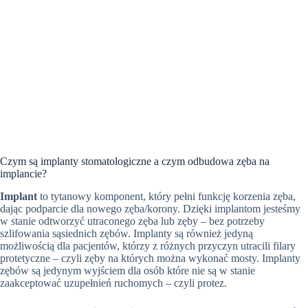
Czym są implanty stomatologiczne a czym odbudowa zęba na
implancie?
Implant
to tytanowy komponent, który pełni funkcję korzenia zęba,
dając podparcie dla nowego zęba/korony. Dzięki implantom jesteśmy
w stanie odtworzyć utraconego zęba lub zęby – bez potrzeby
szlifowania sąsiednich zębów. Implanty są również jedyną
możliwością dla pacjentów, którzy z różnych przyczyn utracili filary
protetyczne – czyli zęby na których można wykonać mosty. Implanty
zębów są jedynym wyjściem dla osób które nie są w stanie
zaakceptować uzupełnień ruchomych – czyli protez.