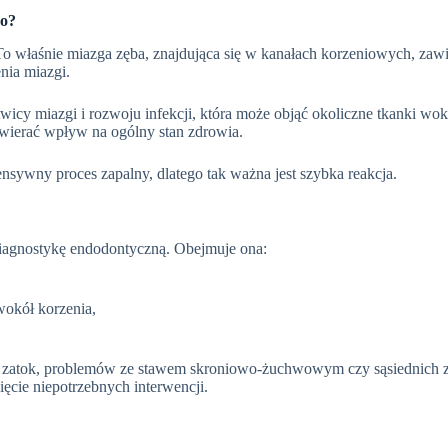
go?
To właśnie miazga zęba, znajdująca się w kanałach korzeniowych, zawie
nia miazgi.
wicy miazgi i rozwoju infekcji, która może objąć okoliczne tkanki wok
ywierać wpływ na ogólny stan zdrowia.
nsywny proces zapalny, dlatego tak ważna jest szybka reakcja.
diagnostykę endodontyczną. Obejmuje ona:
wokół korzenia,
enia zatok, problemów ze stawem skroniowo-żuchwowym czy sąsiednich 
ięcie niepotrzebnych interwencji.