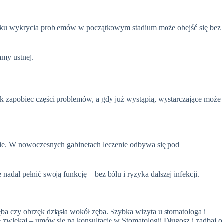
ypadku wykrycia problemów w początkowym stadium może obejść się bez
amy ustnej.
ak zapobiec części problemów, a gdy już wystąpią, wystarczające może
śnie. W nowoczesnych gabinetach leczenie odbywa się pod
dal pełnić swoją funkcję – bez bólu i ryzyka dalszej infekcji.
ba czy obrzęk dziąsła wokół zęba. Szybka wizyta u stomatologa i
zwlekaj – umów się na konsultację w Stomatologii Długosz i zadbaj o