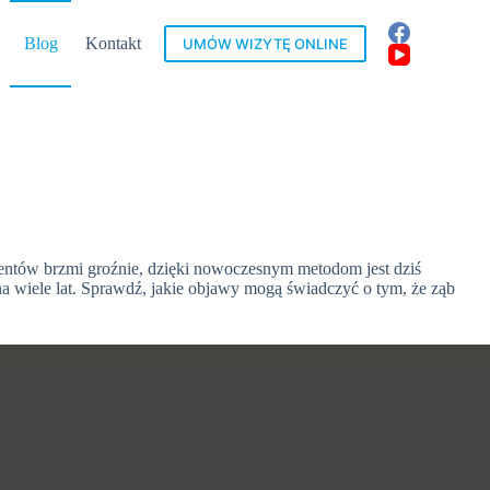
Blog
Kontakt
Regulamin
UMÓW WIZYTĘ ONLINE
cjentów brzmi groźnie, dzięki nowoczesnym metodom jest dziś
 wiele lat. Sprawdź, jakie objawy mogą świadczyć o tym, że ząb