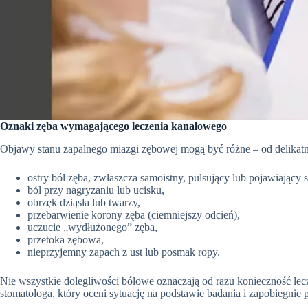
Oznaki zęba wymagającego leczenia kanałowego
Objawy stanu zapalnego miazgi zębowej mogą być różne – od delikatn
ostry ból zęba, zwłaszcza samoistny, pulsujący lub pojawiający 
ból przy nagryzaniu lub ucisku,
obrzęk dziąsła lub twarzy,
przebarwienie korony zęba (ciemniejszy odcień),
uczucie „wydłużonego” zęba,
przetoka zębowa,
nieprzyjemny zapach z ust lub posmak ropy.
Nie wszystkie dolegliwości bólowe oznaczają od razu konieczność lec
stomatologa, który oceni sytuację na podstawie badania i zapobiegnie 