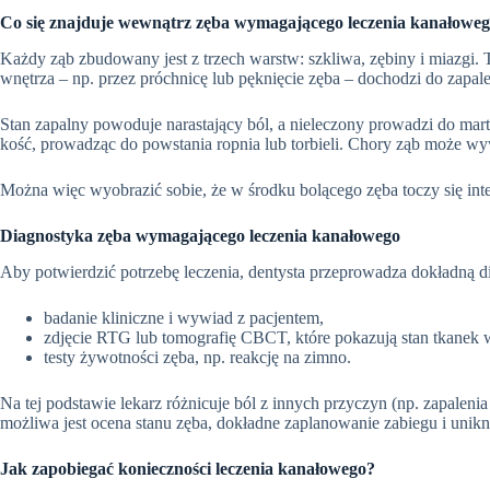
Co się znajduje wewnątrz zęba wymagającego leczenia kanałowe
Każdy ząb zbudowany jest z trzech warstw: szkliwa, zębiny i miazgi. 
wnętrza – np. przez próchnicę lub pęknięcie zęba – dochodzi do zapale
Stan zapalny powoduje narastający ból, a nieleczony prowadzi do mart
kość, prowadząc do powstania ropnia lub torbieli. Chory ząb może w
Można więc wyobrazić sobie, że w środku bolącego zęba toczy się inte
Diagnostyka zęba wymagającego leczenia kanałowego
Aby potwierdzić potrzebę leczenia, dentysta przeprowadza dokładną 
badanie kliniczne i wywiad z pacjentem,
zdjęcie RTG lub tomografię CBCT, które pokazują stan tkanek 
testy żywotności zęba, np. reakcję na zimno.
Na tej podstawie lekarz różnicuje ból z innych przyczyn (np. zapal
możliwa jest ocena stanu zęba, dokładne zaplanowanie zabiegu i unikn
Jak zapobiegać konieczności leczenia kanałowego?