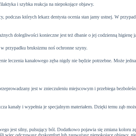
ilaktyka i szybka reakcja na niepokojące objawy.
ęcy, podczas których lekarz dentysta ocenia stan jamy ustnej. W prz
nych dolegliwości konieczne jest też dbanie o jej codzienną higienę j
 w przypadku bruksizmu noś ochronne szyny.
enie leczenia kanałowego zęba nigdy nie będzie potrzebne. Może jedn
g przeprowadzany jest w znieczuleniu miejscowym i przebiega bezbole
a kanały i wypełnia je specjalnym materiałem. Dzięki temu ząb może na
o jest silny, pulsujący ból. Dodatkowo pojawia się zmiana koloru zę
li więc odczuwasz dyskomfort lub zauważasz niepokojące objawy, nie 